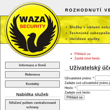
ROZHODNUTÍ VE
Služby v oblasti och
Technické zabezpeče
Úklidové služby
Přihlásit se
Zaslat nové heslo
WAZA SECURITY spol. s r.o. -
bezpečnostní agentura
Informace o firmě
Uživatelský úč
Reference
Uživatelské jméno:
*
Zadejte své uživatelské jméno
Kontakty
Heslo:
*
Zadejte své heslo.
Nabídka služeb
Střežení pultem centralizované
ochrany