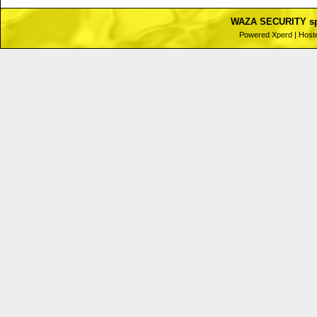
WAZA SECURITY spol
Powered
Xperd
| Host