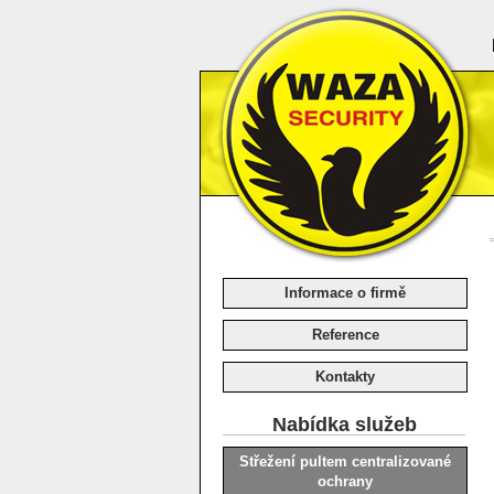
WAZA SECURITY spol. s r.o. -
bezpečnostní agentura
Informace o firmě
Reference
Kontakty
Nabídka služeb
Střežení pultem centralizované
ochrany