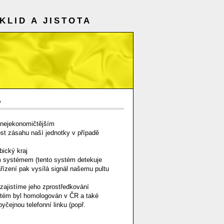
KLID A JISTOTA
y
, nejekonomičtějším
st zásahu naší jednotky v případě
bický kraj
m systémem (tento systém detekuje
ařízení pak vysílá signál našemu pultu
zajistíme jeho zprostředkování
stém byl homologován v ČR a také
čejnou telefonní linku (popř.