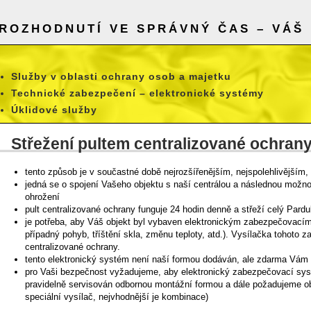
ROZHODNUTÍ VE SPRÁVNÝ ČAS – VÁŠ 
Služby v oblasti ochrany osob a majetku
Technické zabezpečení – elektronické systémy
Úklidové služby
Střežení pultem centralizované ochran
tento způsob je v součastné době nejrozšířenějším, nejspolehlivějším
jedná se o spojení Vašeho objektu s naší centrálou a následnou možno
ohrožení
pult centralizované ochrany funguje 24 hodin denně a střeží celý Pardu
je potřeba, aby Váš objekt byl vybaven elektronickým zabezpečovací
případný pohyb, tříštění skla, změnu teploty, atd.). Vysílačka tohoto z
centralizované ochrany.
tento elektronický systém není naší formou dodáván, ale zdarma Vám 
pro Vaši bezpečnost vyžadujeme, aby elektronický zabezpečovací sy
pravidelně servisován odbornou montážní formou a dále požadujeme oby
speciální vysílač, nejvhodnější je kombinace)