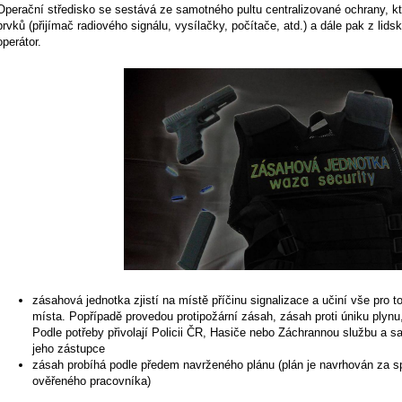
Operační středisko se sestává ze samotného pultu centralizované ochrany, k
prvků (přijímač radiového signálu, vysílačky, počítače, atd.) a dále pak z lids
operátor.
zásahová jednotka zjistí na místě příčinu signalizace a učiní vše pro to,
místa. Popřípadě provedou protipožární zásah, zásah proti úniku plynu,
Podle potřeby přivolají Policii ČR, Hasiče nebo Záchrannou službu a s
jeho zástupce
zásah probíhá podle předem navrženého plánu (plán je navrhován za s
ověřeného pracovníka)